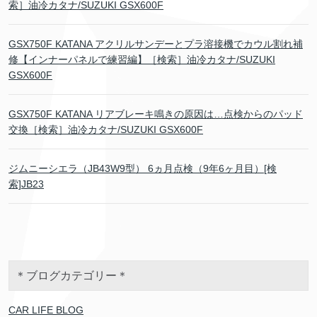
索］油冷カタナ/SUZUKI GSX600F
GSX750F KATANA アクリルサンデーとプラ溶接機でカウル割れ補
修【インナーパネルで練習編】［検索］油冷カタナ/SUZUKI
GSX600F
GSX750F KATANA リアブレーキ鳴きの原因は…点検からのパッド
交換［検索］油冷カタナ/SUZUKI GSX600F
ジムニーシエラ（JB43W9型） 6ヵ月点検（9年6ヶ月目）[検
索]JB23
＊ブログカテゴリー＊
CAR LIFE BLOG