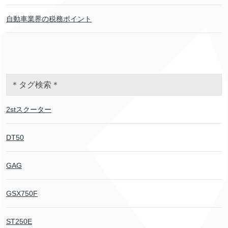
自動車業界の税務ポイント
＊タグ検索＊
2stスクーター
DT50
GAG
GSX750F
ST250E