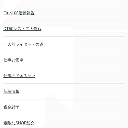
Club106活動報告
DT50レストア大作戦
一人前ライダーへの道
仕事と愛車
仕事のできるヤツ
新着情報
税金雑学
素敵なSHOP紹介