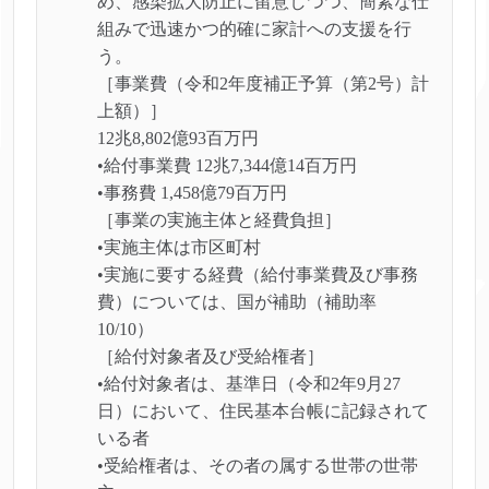
め、感染拡大防止に留意しつつ、簡素な仕
組みで迅速かつ的確に家計への支援を行
う。
［事業費（令和2年度補正予算（第2号）計
上額）］
12兆8,802億93百万円
•給付事業費 12兆7,344億14百万円
•事務費 1,458億79百万円
［事業の実施主体と経費負担］
•実施主体は市区町村
•実施に要する経費（給付事業費及び事務
費）については、国が補助（補助率
10/10）
［給付対象者及び受給権者］
•給付対象者は、基準日（令和2年9月27
日）において、住民基本台帳に記録されて
いる者
•受給権者は、その者の属する世帯の世帯