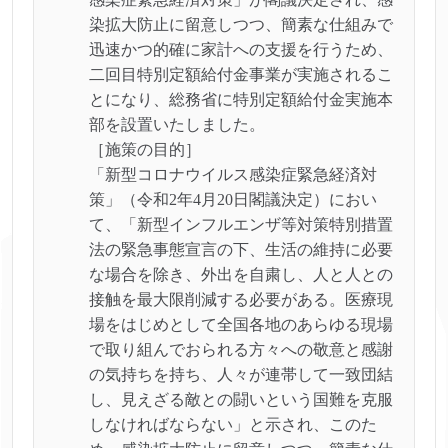
染拡大防止に留意しつつ、簡素な仕組みで
迅速かつ的確に家計への支援を行うため、
二回目特別定額給付金事業が実施されるこ
とになり、総務省に特別定額給付金実施本
部を設置いたしました。
［施策の目的］
「新型コロナウイルス感染症緊急経済対
策」（令和2年4月20日閣議決定）におい
て、「新型インフルエンザ等対策特別措置
法の緊急事態宣言の下、生活の維持に必要
な場合を除き、外出を自粛し、人と人との
接触を最大限削減する必要がある。医療現
場をはじめとして全国各地のあらゆる現場
で取り組んでおられる方々への敬意と感謝
の気持ちを持ち、人々が連帯して一致団結
し、見えざる敵との闘いという国難を克服
しなければならない」と示され、このた