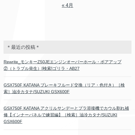
« 4月
＊最近の投稿＊
Rewrite_モンキーZ50JEエンジンオーバーホール・ボアアップ
②（トラブル発生）[検索]ゴリラ・AB27
GSX750F KATANA ブレーキフルード交換（リア・色付き）［検
索］油冷カタナ/SUZUKI GSX600F
GSX750F KATANA アクリルサンデーとプラ溶接機でカウル割れ補
修【インナーパネルで練習編】［検索］油冷カタナ/SUZUKI
GSX600F