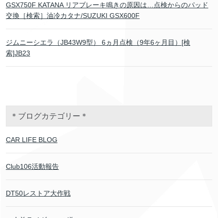
GSX750F KATANA リアブレーキ鳴きの原因は…点検からのパッド
交換［検索］油冷カタナ/SUZUKI GSX600F
ジムニーシエラ（JB43W9型） 6ヵ月点検（9年6ヶ月目）[検
索]JB23
＊ブログカテゴリー＊
CAR LIFE BLOG
Club106活動報告
DT50レストア大作戦