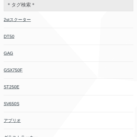
＊タグ検索＊
2stスクーター
DT50
GAG
GSX750F
ST250E
SV650S
アプリオ