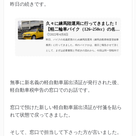
昨日の続きです。
久々に練馬陸運局に行ってきました！
【軽二輪車バイク（126~250cc）の名義
変更と必...
2022年4月8日
昨日、バイクの名義変更のため練馬陸運局（練馬自動車検査登録事
務所）に行ってきました。何のバイクかは、後日ご報告させて頂く
として、まずは必要書類と手続きの流れから。今回は同一管轄内で
の名義変更だったので、ナンバープレートの変更が無いパターンで
す。必要書類今回持参した書類は次の４つです。軽自動車届出済証
自動車や251cc以上のバイクでいうところの「車検証」のような書類
で、バイクの所有者が持っている書類です。個人売買などでバイク
を譲り受けた際には、旧所有者から預かる必要があります。譲渡証
無事に新名義の軽自動車届出済証が発行された後、
明書政府による「...
軽自動車税申告の窓口でのお話です。
窓口で預けた新しい軽自動車届出済証が付箋を貼ら
れて状態で戻ってきました。
そして、窓口で担当して下さった方が言いました。