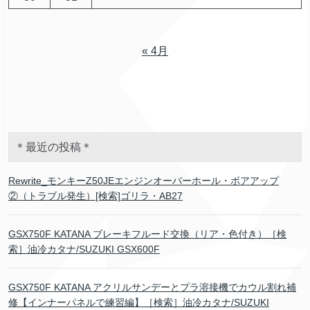
« 4月
＊最近の投稿＊
Rewrite_モンキーZ50JEエンジンオーバーホール・ボアアップ
②（トラブル発生）[検索]ゴリラ・AB27
GSX750F KATANA ブレーキフルード交換（リア・色付き）［検
索］油冷カタナ/SUZUKI GSX600F
GSX750F KATANA アクリルサンデーとプラ溶接機でカウル割れ補
修【インナーパネルで練習編】［検索］油冷カタナ/SUZUKI