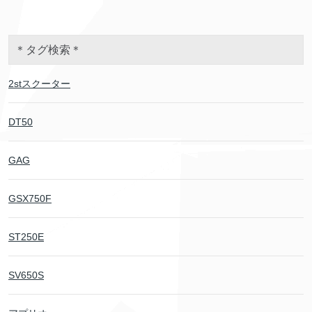
＊タグ検索＊
2stスクーター
DT50
GAG
GSX750F
ST250E
SV650S