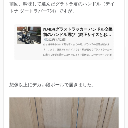
前回、吟味して選んだグラトラ君のハンドル（デイ
トナ ダートラバー754）ですが、
NJ4BAグラストラッカー ハンドル交換
前のハンドル選び（純正サイズとおす
すめのハ...
2022年4月22日
ひと通り手を入れて落ち着くまでの間、グラトラの話題が続きま
す…。さて、突然ですがクイズです！私が初めてグラストラッカー
に乗って衝撃を受けこと何でしょう？正解は、このライディングポ
ジション（ハンドル形状）でした。バイクのハンドルサイズ・形状
を決めるポイントである「①幅・②高さ・③引き」で表現すると、
グラトラのハンドルは「幅広・アップ・引き強め」といった感じ
で、身長169cmの私からすると、とにかく腕が疲れるポジションで
す。一方、身長153cmの相方はと申しますと…「私はそこまで気にな
想像以上にデカい段ボールで届きました。
らないかな。」とのこと。た...