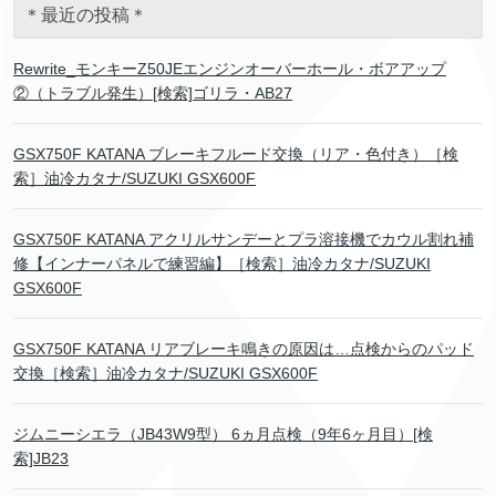
＊最近の投稿＊
Rewrite_モンキーZ50JEエンジンオーバーホール・ボアアップ
②（トラブル発生）[検索]ゴリラ・AB27
GSX750F KATANA ブレーキフルード交換（リア・色付き）［検
索］油冷カタナ/SUZUKI GSX600F
GSX750F KATANA アクリルサンデーとプラ溶接機でカウル割れ補
修【インナーパネルで練習編】［検索］油冷カタナ/SUZUKI
GSX600F
GSX750F KATANA リアブレーキ鳴きの原因は…点検からのパッド
交換［検索］油冷カタナ/SUZUKI GSX600F
ジムニーシエラ（JB43W9型） 6ヵ月点検（9年6ヶ月目）[検
索]JB23