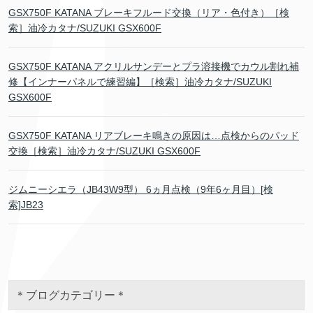
GSX750F KATANA ブレーキフルード交換（リア・色付き）［検
索］油冷カタナ/SUZUKI GSX600F
GSX750F KATANA アクリルサンデーとプラ溶接機でカウル割れ補
修【インナーパネルで練習編】［検索］油冷カタナ/SUZUKI
GSX600F
GSX750F KATANA リアブレーキ鳴きの原因は…点検からのパッド
交換［検索］油冷カタナ/SUZUKI GSX600F
ジムニーシエラ（JB43W9型） 6ヵ月点検（9年6ヶ月目）[検
索]JB23
＊ブログカテゴリー＊