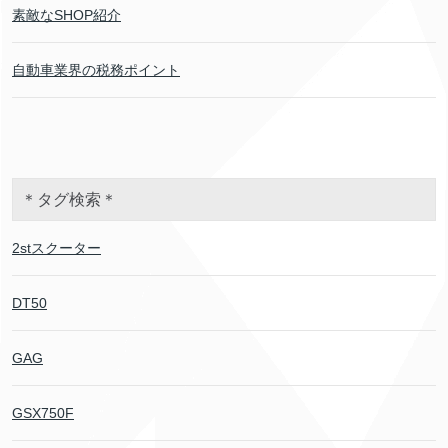
素敵なSHOP紹介
自動車業界の税務ポイント
＊タグ検索＊
2stスクーター
DT50
GAG
GSX750F