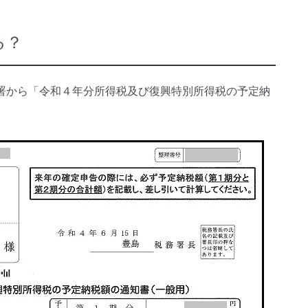
る？
署から「令和４年分所得税及び復興特別所得税の予定納