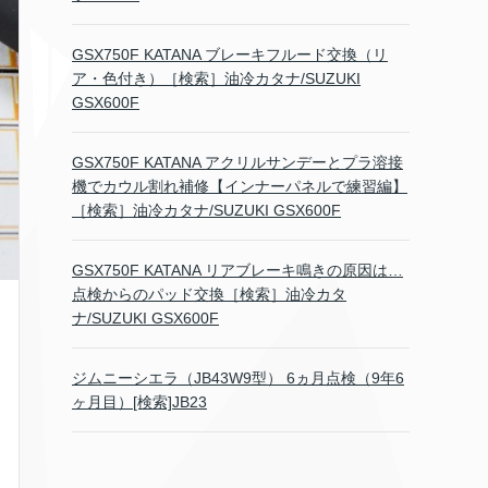
GSX750F KATANA ブレーキフルード交換（リ
ア・色付き）［検索］油冷カタナ/SUZUKI
GSX600F
GSX750F KATANA アクリルサンデーとプラ溶接
機でカウル割れ補修【インナーパネルで練習編】
［検索］油冷カタナ/SUZUKI GSX600F
GSX750F KATANA リアブレーキ鳴きの原因は…
点検からのパッド交換［検索］油冷カタ
ナ/SUZUKI GSX600F
ジムニーシエラ（JB43W9型） 6ヵ月点検（9年6
ヶ月目）[検索]JB23