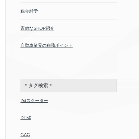
税金雑学
素敵なSHOP紹介
自動車業界の税務ポイント
＊タグ検索＊
2stスクーター
DT50
GAG