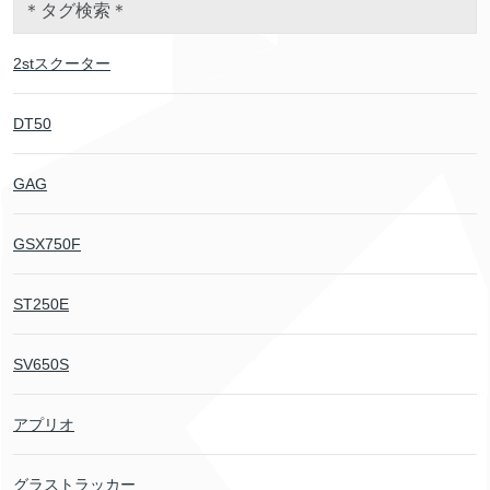
＊タグ検索＊
2stスクーター
DT50
GAG
GSX750F
ST250E
SV650S
アプリオ
グラストラッカー