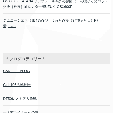
GSX750F KATANA リアブレーキ鳴きの原因は…点検からのパッド
交換［検索］油冷カタナ/SUZUKI GSX600F
ジムニーシエラ（JB43W9型） 6ヵ月点検（9年6ヶ月目）[検
索]JB23
＊ブログカテゴリー＊
CAR LIFE BLOG
Club106活動報告
DT50レストア大作戦
一人前ライダーへの道