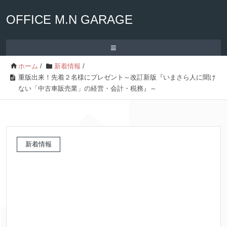
OFFICE M.N GARAGE
≡
ホーム
/
新着情報
/
重版出来！先着２名様にプレゼント～改訂新版『いまさら人に聞け
ない「中古車販売業」の経営・会計・税務』～
新着情報