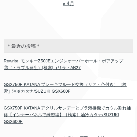
« 4月
＊最近の投稿＊
Rewrite_モンキーZ50JEエンジンオーバーホール・ボアアップ
②（トラブル発生）[検索]ゴリラ・AB27
GSX750F KATANA ブレーキフルード交換（リア・色付き）［検
索］油冷カタナ/SUZUKI GSX600F
GSX750F KATANA アクリルサンデーとプラ溶接機でカウル割れ補
修【インナーパネルで練習編】［検索］油冷カタナ/SUZUKI
GSX600F