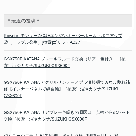
＊最近の投稿＊
Rewrite_モンキーZ50JEエンジンオーバーホール・ボアアップ
②（トラブル発生）[検索]ゴリラ・AB27
GSX750F KATANA ブレーキフルード交換（リア・色付き）［検
索］油冷カタナ/SUZUKI GSX600F
GSX750F KATANA アクリルサンデーとプラ溶接機でカウル割れ補
修【インナーパネルで練習編】［検索］油冷カタナ/SUZUKI
GSX600F
GSX750F KATANA リアブレーキ鳴きの原因は…点検からのパッド
交換［検索］油冷カタナ/SUZUKI GSX600F
ジムニーシエラ（JB43W9型） 6ヵ月点検（9年6ヶ月目）[検