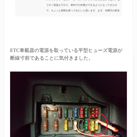
うやく気温も下がり、車内での作業ができるようになってきたの
で、ちょっと原因を探ってみたいと思います。まず、水曜日の状況
から。 火曜日に12ヶ月点検から退院してきてからは、 点いたり、点
かなかったりだったのですが、この日は調子良く点灯しました。 た
だ、ヒューズボックスの辺りから「キュ～」と異音が聞こえてきま
す。日付変わって木曜日。 この日は、ご機嫌ナナメなようで、不点
灯でした。しばらくすると、 ヒューズボックスの奥から「カチ...
ETC車載器の電源を取っている平型ヒューズ電源が
断線寸前であることに気付きました。