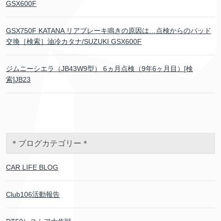
GSX600F
GSX750F KATANA リアブレーキ鳴きの原因は…点検からのパッド
交換［検索］油冷カタナ/SUZUKI GSX600F
ジムニーシエラ（JB43W9型） 6ヵ月点検（9年6ヶ月目）[検
索]JB23
＊ブログカテゴリー＊
CAR LIFE BLOG
Club106活動報告