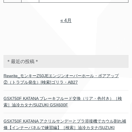
« 4月
＊最近の投稿＊
Rewrite_モンキーZ50JEエンジンオーバーホール・ボアアップ
②（トラブル発生）[検索]ゴリラ・AB27
GSX750F KATANA ブレーキフルード交換（リア・色付き）［検
索］油冷カタナ/SUZUKI GSX600F
GSX750F KATANA アクリルサンデーとプラ溶接機でカウル割れ補
修【インナーパネルで練習編】［検索］油冷カタナ/SUZUKI