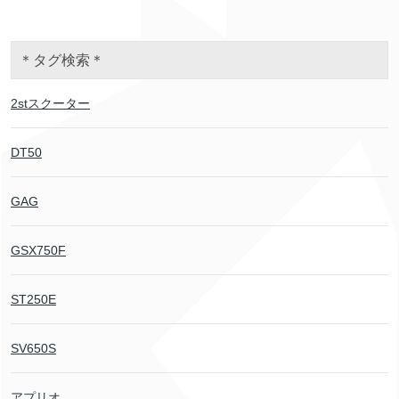
＊タグ検索＊
2stスクーター
DT50
GAG
GSX750F
ST250E
SV650S
アプリオ