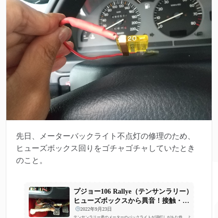
先日、メーターバックライト不点灯の修理のため、
ヒューズボックス回りをゴチャゴチャしていたとき
のこと。
プジョー106 Rallye（テンサンラリー）
ヒューズボックスから異音！接触・ア
ース不...
2022年9月23日
テンサンラリー君のメーターのバックライトが消灯しがちな件。 よ