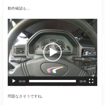
動作確認も…
動
画
プ
レ
ー
ヤ
ー
00:00
00:45
問題なさそうですね。