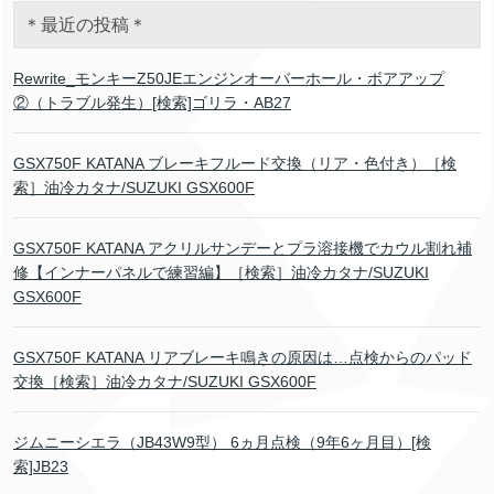
＊最近の投稿＊
Rewrite_モンキーZ50JEエンジンオーバーホール・ボアアップ
②（トラブル発生）[検索]ゴリラ・AB27
GSX750F KATANA ブレーキフルード交換（リア・色付き）［検
索］油冷カタナ/SUZUKI GSX600F
GSX750F KATANA アクリルサンデーとプラ溶接機でカウル割れ補
修【インナーパネルで練習編】［検索］油冷カタナ/SUZUKI
GSX600F
GSX750F KATANA リアブレーキ鳴きの原因は…点検からのパッド
交換［検索］油冷カタナ/SUZUKI GSX600F
ジムニーシエラ（JB43W9型） 6ヵ月点検（9年6ヶ月目）[検
索]JB23