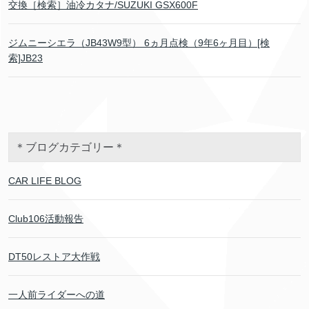
交換［検索］油冷カタナ/SUZUKI GSX600F
ジムニーシエラ（JB43W9型） 6ヵ月点検（9年6ヶ月目）[検
索]JB23
＊ブログカテゴリー＊
CAR LIFE BLOG
Club106活動報告
DT50レストア大作戦
一人前ライダーへの道