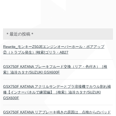
＊最近の投稿＊
Rewrite_モンキーZ50JEエンジンオーバーホール・ボアアップ
②（トラブル発生）[検索]ゴリラ・AB27
GSX750F KATANA ブレーキフルード交換（リア・色付き）［検
索］油冷カタナ/SUZUKI GSX600F
GSX750F KATANA アクリルサンデーとプラ溶接機でカウル割れ補
修【インナーパネルで練習編】［検索］油冷カタナ/SUZUKI
GSX600F
GSX750F KATANA リアブレーキ鳴きの原因は…点検からのパッド