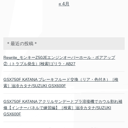
« 4月
＊最近の投稿＊
Rewrite_モンキーZ50JEエンジンオーバーホール・ボアアップ
②（トラブル発生）[検索]ゴリラ・AB27
GSX750F KATANA ブレーキフルード交換（リア・色付き）［検
索］油冷カタナ/SUZUKI GSX600F
GSX750F KATANA アクリルサンデーとプラ溶接機でカウル割れ補
修【インナーパネルで練習編】［検索］油冷カタナ/SUZUKI
GSX600F