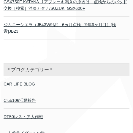
GSX750F KATANA リアブレーキ鳴きの原因は…点検からのパッド
交換［検索］油冷カタナ/SUZUKI GSX600F
ジムニーシエラ（JB43W9型） 6ヵ月点検（9年6ヶ月目）[検
索]JB23
＊ブログカテゴリー＊
CAR LIFE BLOG
Club106活動報告
DT50レストア大作戦