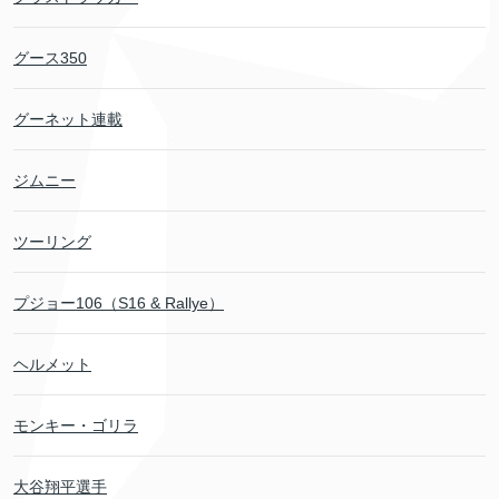
グース350
グーネット連載
ジムニー
ツーリング
プジョー106（S16 & Rallye）
ヘルメット
モンキー・ゴリラ
大谷翔平選手