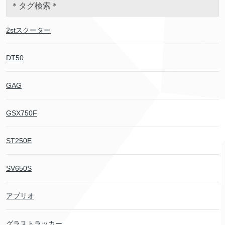
＊タグ検索＊
2stスクーター
DT50
GAG
GSX750F
ST250E
SV650S
アプリオ
グラストラッカー