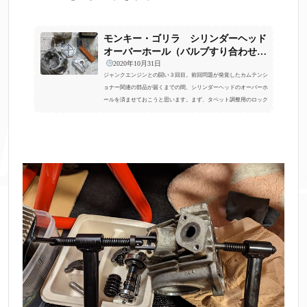
モンキー・ゴリラ シリンダーヘッド
オーバーホール（バルブすり合わせま
で）～ジ...
2020年10月31日
ジャンクエンジンとの闘い３回目。前回問題が発覚したカムテンシ
ョナー関連の部品が届くまでの間、シリンダーヘッドのオーバーホ
ールを済ませておこうと思います。まず、タペット調整用のロック
ナットと調整ネジを緩めて、カムシャフトを抜きます。次に、ロッ
カーアームシャフトに適当なM8ボルトを差して引き抜き、ロッカー
アームも外します。バルブスプリングを専用工具（バルブスプリン
グコンプレッサー）で縮めて、バルブコッターを外すと、ヘッドの
分解が完了です。上記写真では、吸気側（「生たらこ」の容器）
と、排気側（「かに...