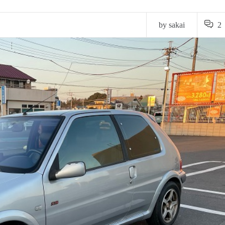
by sakai
2