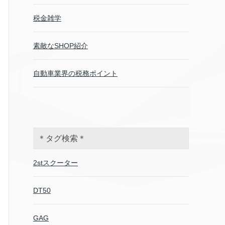
税金雑学
素敵なSHOP紹介
自動車業界の税務ポイント
＊タグ検索＊
2stスクーター
DT50
GAG