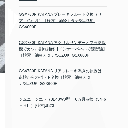
GSX750F KATANA ブレーキフルード交換（リ
ア・色付き）［検索］油冷カタナ/SUZUKI
GSX600F
GSX750F KATANA アクリルサンデーとプラ溶接
機でカウル割れ補修【インナーパネルで練習編】
［検索］油冷カタナ/SUZUKI GSX600F
GSX750F KATANA リアブレーキ鳴きの原因は…
点検からのパッド交換［検索］油冷カタ
ナ/SUZUKI GSX600F
ジムニーシエラ（JB43W9型） 6ヵ月点検（9年6
ヶ月目）[検索]JB23