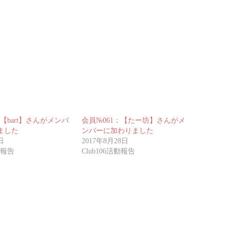
：【bart】さんがメンバ
会員№061：【たー坊】さんがメ
ました
ンバーに加わりました
日
2017年8月28日
動報告
Club106活動報告