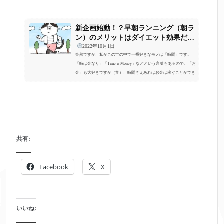
新企画始動！？早朝ランニング（朝ラ
ン）のメリットはダイエット効果だけ
ではない？？
2022年10月1日
突然ですが、私がこの世の中で一番好きなモノは「時間」です。
「時は金なり」「Time is Money」などという言葉もあるので、「お
金」も大好きですが（笑）、時間さえあればお金は稼ぐことができ
るので、やはり一番は「時間」です。以前に「サラリーマンと経営
者の考え方の違い」について記事を書きましたが、 とにかく自分自
身の時間の価値を高める努力をして、自分の時間の使い方は自分で
決めて、自分が無駄だと思う時間の使い方はしません。・無駄な会
議やミーティング・接待や親睦という名目の飲み会・無駄に深夜ま
で働くことを前提...
共有:
Facebook
X
いいね: