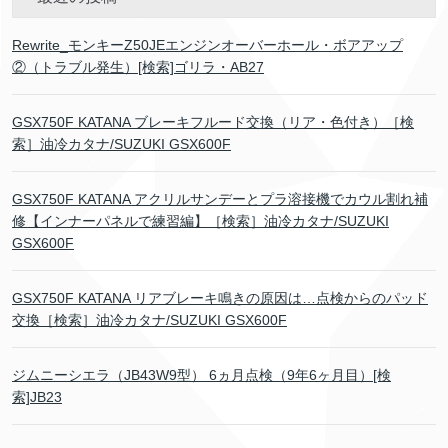
Rewrite_モンキーZ50JEエンジンオーバーホール・ボアアップ
②（トラブル発生）[検索]ゴリラ・AB27
GSX750F KATANA ブレーキフルード交換（リア・色付き）［検
索］油冷カタナ/SUZUKI GSX600F
GSX750F KATANA アクリルサンデーとプラ溶接機でカウル割れ補
修【インナーパネルで練習編】［検索］油冷カタナ/SUZUKI
GSX600F
GSX750F KATANA リアブレーキ鳴きの原因は…点検からのパッド
交換［検索］油冷カタナ/SUZUKI GSX600F
ジムニーシエラ（JB43W9型） 6ヵ月点検（9年6ヶ月目）[検
索]JB23