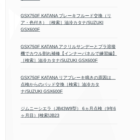
GSX750F KATANA ブレーキフルード交換（リ
ア・色付き）［検索］油冷カタナ/SUZUKI
GSX600F
GSX750F KATANA アクリルサンデーとプラ溶接
機でカウル割れ補修【インナーパネルで練習編】
［検索］油冷カタナ/SUZUKI GSX600F
GSX750F KATANA リアブレーキ鳴きの原因は…
点検からのパッド交換［検索］油冷カタ
ナ/SUZUKI GSX600F
ジムニーシエラ（JB43W9型） 6ヵ月点検（9年6
ヶ月目）[検索]JB23