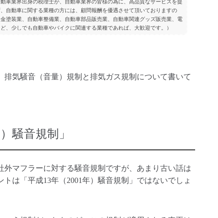
自動車業界出身の税理士が、自動車業界の皆様の為に、高品質なサービスを提
ず、自動車に関する業種の方には、顧問報酬を優遇させて頂いておりますの
板金塗装業、自動車整備業、自動車部品販売業、自動車関連グッズ販売業、電
など、少しでも自動車やバイクに関連する業種であれば、大歓迎です。）
、排気騒音（音量）規制と排気ガス規制について書いて
年）騒音規制」
社外マフラーに対する騒音規制ですが、あまり古い話は
トは「平成13年（2001年）騒音規制」ではないでしょ