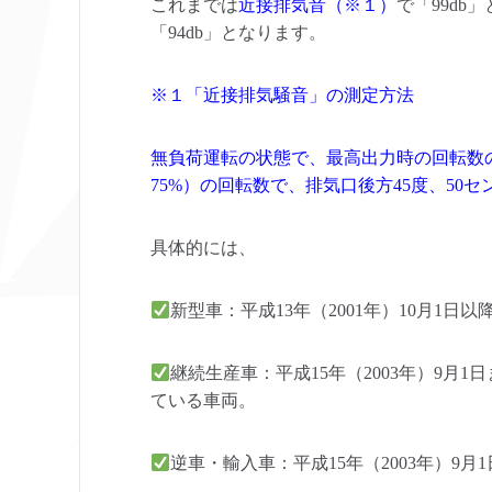
これまでは
近接排気音（※１）
で「99d
「94db」となります。
※１「近接排気騒音」の測定方法
無負荷運転の状態で、最高出力時の回転数の5
75%）の回転数で、排気口後方45度、50
具体的には、
新型車：平成13年（2001年）10月1
継続生産車：平成15年（2003年）9月
ている車両。
逆車・輸入車：平成15年（2003年）9