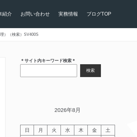
車紹介
お問い合わせ
実務情報
ブログTOP
）（検索）SV400S
＊サイト内キーワード検索＊
検索
2026年8月
日
月
火
水
木
金
土