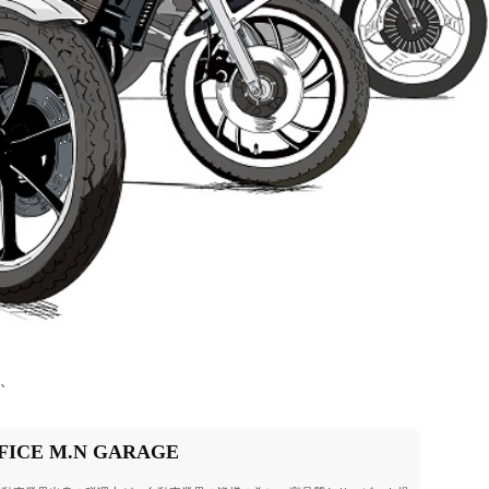
ち、
E M.N GARAGE