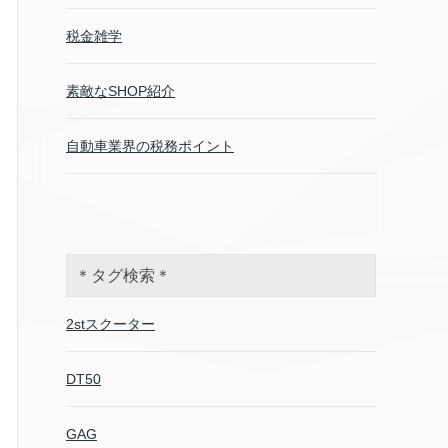
税金雑学
素敵なSHOP紹介
自動車業界の税務ポイント
＊タグ検索＊
2stスクーター
DT50
GAG