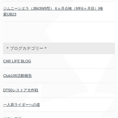
ジムニーシエラ（JB43W9型） 6ヵ月点検（9年6ヶ月目）[検
索]JB23
＊ブログカテゴリー＊
CAR LIFE BLOG
Club106活動報告
DT50レストア大作戦
一人前ライダーへの道