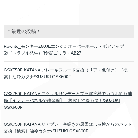
＊最近の投稿＊
Rewrite_モンキーZ50JEエンジンオーバーホール・ボアアップ
②（トラブル発生）[検索]ゴリラ・AB27
GSX750F KATANA ブレーキフルード交換（リア・色付き）［検
索］油冷カタナ/SUZUKI GSX600F
GSX750F KATANA アクリルサンデーとプラ溶接機でカウル割れ補
修【インナーパネルで練習編】［検索］油冷カタナ/SUZUKI
GSX600F
GSX750F KATANA リアブレーキ鳴きの原因は…点検からのパッド
交換［検索］油冷カタナ/SUZUKI GSX600F