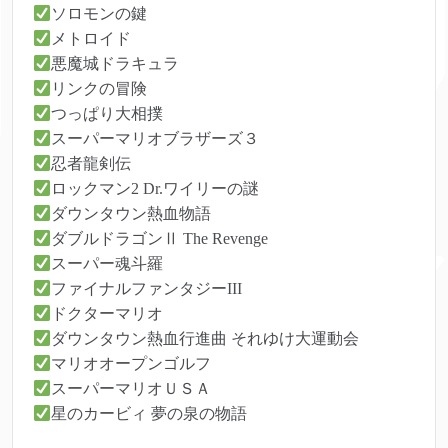
ソロモンの鍵
メトロイド
悪魔城ドラキュラ
リンクの冒険
つっぱり大相撲
スーパーマリオブラザーズ３
忍者龍剣伝
ロックマン2 Dr.ワイリーの謎
ダウンタウン熱血物語
ダブルドラゴンⅡ The Revenge
スーパー魂斗羅
ファイナルファンタジーIII
ドクターマリオ
ダウンタウン熱血行進曲 それゆけ大運動会
マリオオープンゴルフ
スーパーマリオＵＳＡ
星のカービィ 夢の泉の物語