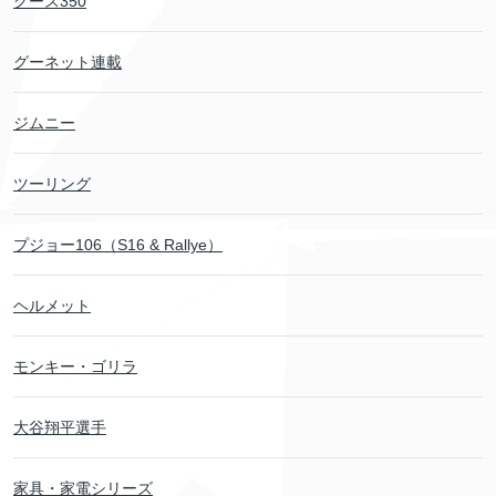
グース350
グーネット連載
ジムニー
ツーリング
プジョー106（S16 & Rallye）
ヘルメット
モンキー・ゴリラ
大谷翔平選手
家具・家電シリーズ