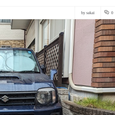
by sakai
0