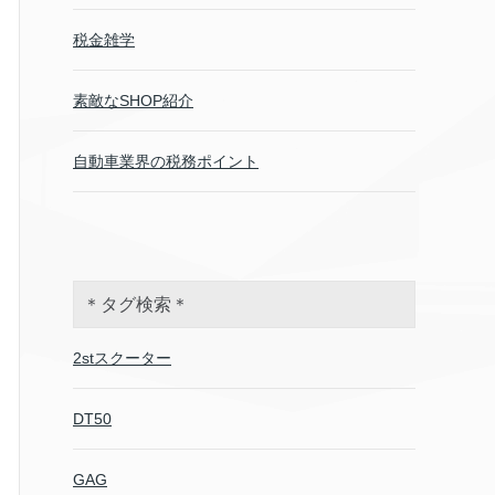
税金雑学
素敵なSHOP紹介
自動車業界の税務ポイント
＊タグ検索＊
2stスクーター
DT50
GAG