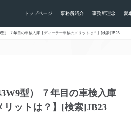
トップページ
事務所紹介
事務所理念
愛
9型） ７年目の車検入庫【ディーラー車検のメリットは？】[検索]JB23
43W9型） ７年目の車検入庫
ットは？】[検索]JB23