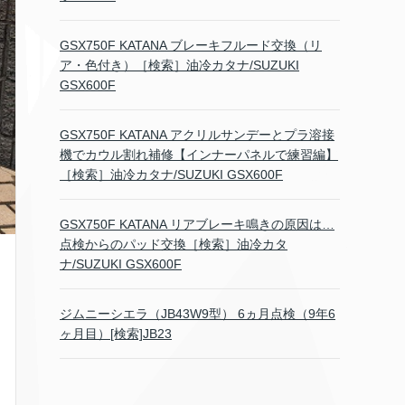
GSX750F KATANA ブレーキフルード交換（リ
ア・色付き）［検索］油冷カタナ/SUZUKI
GSX600F
GSX750F KATANA アクリルサンデーとプラ溶接
機でカウル割れ補修【インナーパネルで練習編】
［検索］油冷カタナ/SUZUKI GSX600F
GSX750F KATANA リアブレーキ鳴きの原因は…
点検からのパッド交換［検索］油冷カタ
ナ/SUZUKI GSX600F
ジムニーシエラ（JB43W9型） 6ヵ月点検（9年6
ヶ月目）[検索]JB23