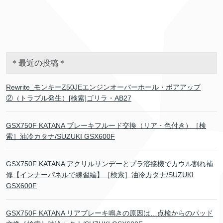
＊最近の投稿＊
Rewrite_モンキーZ50JEエンジンオーバーホール・ボアアップ
②（トラブル発生）[検索]ゴリラ・AB27
GSX750F KATANA ブレーキフルード交換（リア・色付き）［検
索］油冷カタナ/SUZUKI GSX600F
GSX750F KATANA アクリルサンデーとプラ溶接機でカウル割れ補
修【インナーパネルで練習編】［検索］油冷カタナ/SUZUKI
GSX600F
GSX750F KATANA リアブレーキ鳴きの原因は…点検からのパッド