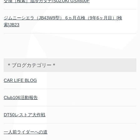
交換［検索］油冷カタナ/SUZUKI GSX600F
ジムニーシエラ（JB43W9型） 6ヵ月点検（9年6ヶ月目）[検
索]JB23
＊ブログカテゴリー＊
CAR LIFE BLOG
Club106活動報告
DT50レストア大作戦
一人前ライダーへの道