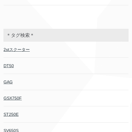
＊タグ検索＊
2stスクーター
DT50
GAG
GSX750F
ST250E
SV650S