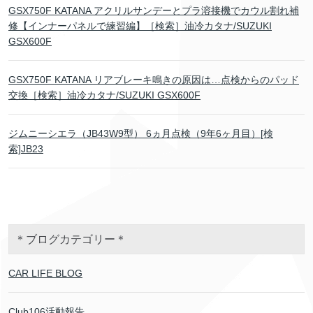
GSX750F KATANA アクリルサンデーとプラ溶接機でカウル割れ補
修【インナーパネルで練習編】［検索］油冷カタナ/SUZUKI
GSX600F
GSX750F KATANA リアブレーキ鳴きの原因は…点検からのパッド
交換［検索］油冷カタナ/SUZUKI GSX600F
ジムニーシエラ（JB43W9型） 6ヵ月点検（9年6ヶ月目）[検
索]JB23
＊ブログカテゴリー＊
CAR LIFE BLOG
Club106活動報告