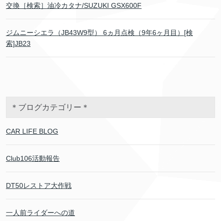
交換［検索］油冷カタナ/SUZUKI GSX600F
ジムニーシエラ（JB43W9型） 6ヵ月点検（9年6ヶ月目）[検
索]JB23
＊ブログカテゴリー＊
CAR LIFE BLOG
Club106活動報告
DT50レストア大作戦
一人前ライダーへの道