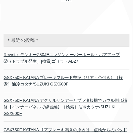
＊最近の投稿＊
Rewrite_モンキーZ50JEエンジンオーバーホール・ボアアップ
②（トラブル発生）[検索]ゴリラ・AB27
GSX750F KATANA ブレーキフルード交換（リア・色付き）［検
索］油冷カタナ/SUZUKI GSX600F
GSX750F KATANA アクリルサンデーとプラ溶接機でカウル割れ補
修【インナーパネルで練習編】［検索］油冷カタナ/SUZUKI
GSX600F
GSX750F KATANA リアブレーキ鳴きの原因は…点検からのパッド