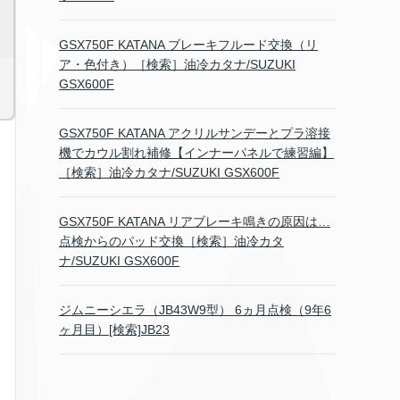
GSX750F KATANA ブレーキフルード交換（リ
ア・色付き）［検索］油冷カタナ/SUZUKI
GSX600F
GSX750F KATANA アクリルサンデーとプラ溶接
機でカウル割れ補修【インナーパネルで練習編】
［検索］油冷カタナ/SUZUKI GSX600F
GSX750F KATANA リアブレーキ鳴きの原因は…
点検からのパッド交換［検索］油冷カタ
ナ/SUZUKI GSX600F
ジムニーシエラ（JB43W9型） 6ヵ月点検（9年6
ヶ月目）[検索]JB23