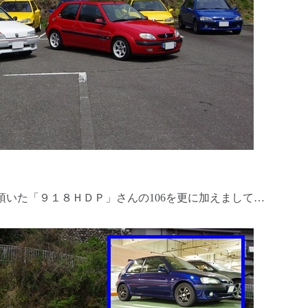
いた「９１８ＨＤＰ」さんの106を更に加えまして…