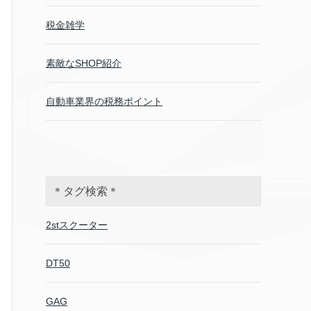
税金雑学
素敵なSHOP紹介
自動車業界の税務ポイント
＊タグ検索＊
2stスクーター
DT50
GAG