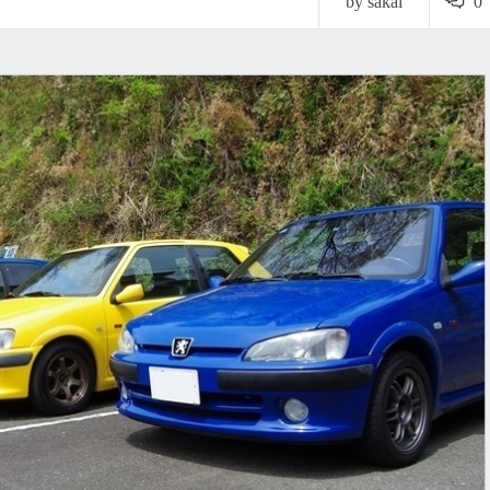
by sakai
0