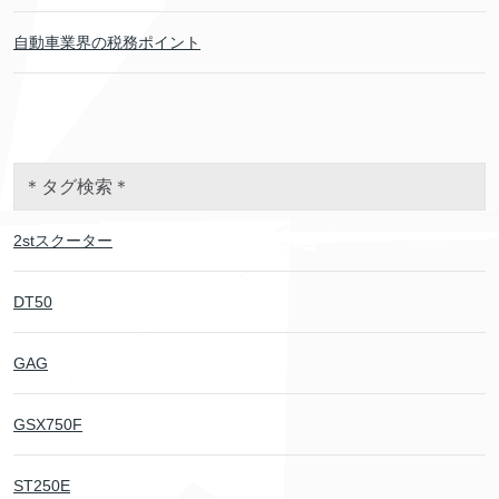
自動車業界の税務ポイント
＊タグ検索＊
2stスクーター
DT50
GAG
GSX750F
ST250E