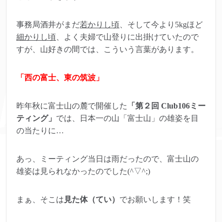
事務局酒井がまだ
若かりし頃
、そして今より5kgほど
細かりし頃
、よく夫婦で山登りに出掛けていたので
すが、山好きの間では、こういう言葉があります。
「西の富士、東の筑波」
昨年秋に富士山の麓で開催した
「第２回 Club106ミー
ティング」
では、日本一の山「富士山」の雄姿を目
の当たりに…
あっ、ミーティング当日は雨だったので、富士山の
雄姿は見られなかったのでした(^▽^;)
まぁ、そこは
見た体（てい）
でお願いします！笑