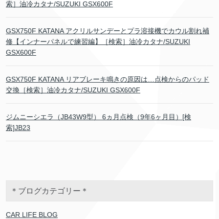
索］油冷カタナ/SUZUKI GSX600F
GSX750F KATANA アクリルサンデーとプラ溶接機でカウル割れ補
修【インナーパネルで練習編】［検索］油冷カタナ/SUZUKI
GSX600F
GSX750F KATANA リアブレーキ鳴きの原因は…点検からのパッド
交換［検索］油冷カタナ/SUZUKI GSX600F
ジムニーシエラ（JB43W9型） 6ヵ月点検（9年6ヶ月目）[検
索]JB23
＊ブログカテゴリー＊
CAR LIFE BLOG