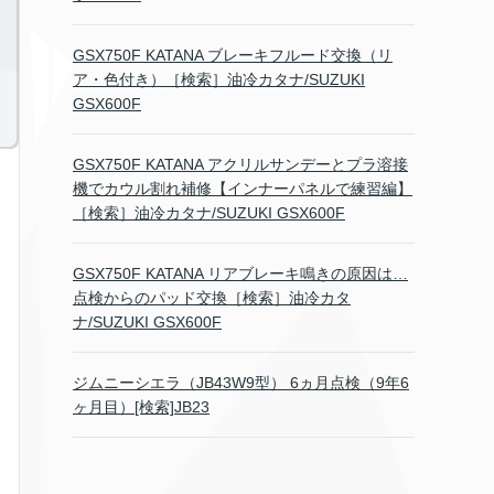
GSX750F KATANA ブレーキフルード交換（リ
ア・色付き）［検索］油冷カタナ/SUZUKI
GSX600F
GSX750F KATANA アクリルサンデーとプラ溶接
機でカウル割れ補修【インナーパネルで練習編】
［検索］油冷カタナ/SUZUKI GSX600F
GSX750F KATANA リアブレーキ鳴きの原因は…
点検からのパッド交換［検索］油冷カタ
ナ/SUZUKI GSX600F
ジムニーシエラ（JB43W9型） 6ヵ月点検（9年6
ヶ月目）[検索]JB23