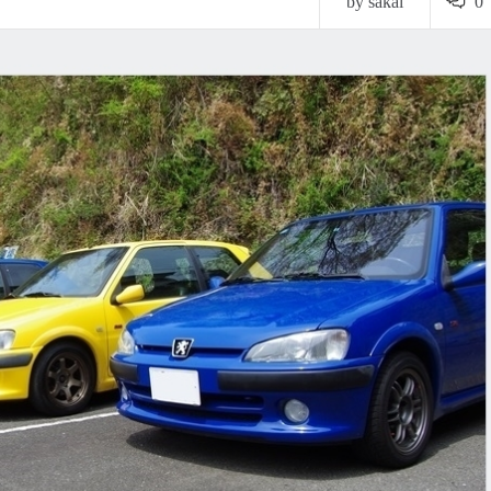
by sakai
0