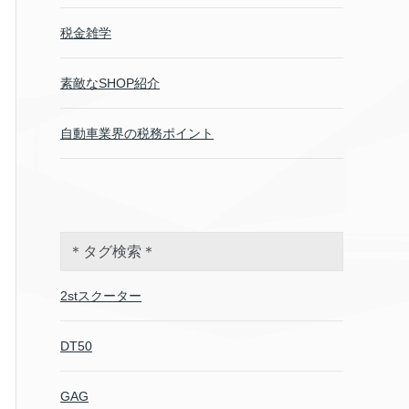
税金雑学
素敵なSHOP紹介
自動車業界の税務ポイント
＊タグ検索＊
2stスクーター
DT50
GAG