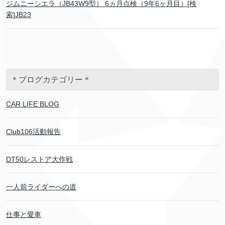
ジムニーシエラ（JB43W9型） 6ヵ月点検（9年6ヶ月目）[検
索]JB23
＊ブログカテゴリー＊
CAR LIFE BLOG
Club106活動報告
DT50レストア大作戦
一人前ライダーへの道
仕事と愛車