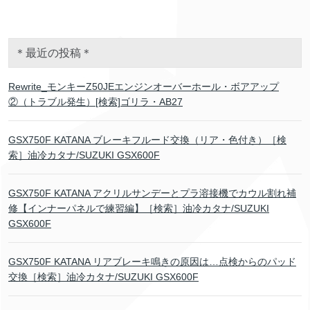
＊最近の投稿＊
Rewrite_モンキーZ50JEエンジンオーバーホール・ボアアップ
②（トラブル発生）[検索]ゴリラ・AB27
GSX750F KATANA ブレーキフルード交換（リア・色付き）［検
索］油冷カタナ/SUZUKI GSX600F
GSX750F KATANA アクリルサンデーとプラ溶接機でカウル割れ補
修【インナーパネルで練習編】［検索］油冷カタナ/SUZUKI
GSX600F
GSX750F KATANA リアブレーキ鳴きの原因は…点検からのパッド
交換［検索］油冷カタナ/SUZUKI GSX600F