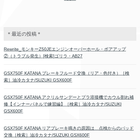
＊最近の投稿＊
Rewrite_モンキーZ50JEエンジンオーバーホール・ボアアップ
②（トラブル発生）[検索]ゴリラ・AB27
GSX750F KATANA ブレーキフルード交換（リア・色付き）［検
索］油冷カタナ/SUZUKI GSX600F
GSX750F KATANA アクリルサンデーとプラ溶接機でカウル割れ補
修【インナーパネルで練習編】［検索］油冷カタナ/SUZUKI
GSX600F
GSX750F KATANA リアブレーキ鳴きの原因は…点検からのパッド
交換［検索］油冷カタナ/SUZUKI GSX600F