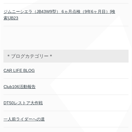
ジムニーシエラ（JB43W9型） 6ヵ月点検（9年6ヶ月目）[検
索]JB23
＊ブログカテゴリー＊
CAR LIFE BLOG
Club106活動報告
DT50レストア大作戦
一人前ライダーへの道