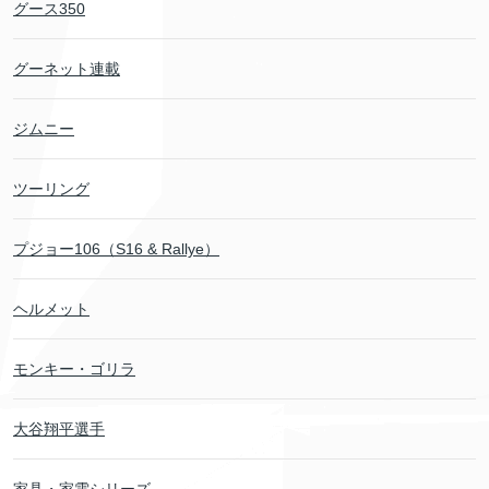
グース350
グーネット連載
ジムニー
ツーリング
プジョー106（S16 & Rallye）
ヘルメット
モンキー・ゴリラ
大谷翔平選手