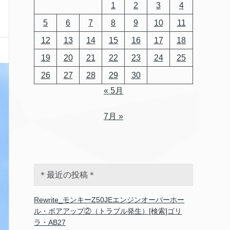
1
2
3
4
5
6
7
8
9
10
11
12
13
14
15
16
17
18
19
20
21
22
23
24
25
26
27
28
29
30
« 5月
7月 »
＊最近の投稿＊
Rewrite_モンキーZ50JEエンジンオーバーホー
ル・ボアアップ②（トラブル発生）[検索]ゴリ
ラ・AB27