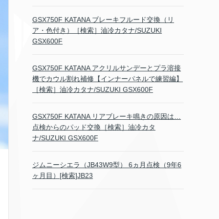
GSX750F KATANA ブレーキフルード交換（リ
ア・色付き）［検索］油冷カタナ/SUZUKI
GSX600F
GSX750F KATANA アクリルサンデーとプラ溶接
機でカウル割れ補修【インナーパネルで練習編】
［検索］油冷カタナ/SUZUKI GSX600F
GSX750F KATANA リアブレーキ鳴きの原因は…
点検からのパッド交換［検索］油冷カタ
ナ/SUZUKI GSX600F
ジムニーシエラ（JB43W9型） 6ヵ月点検（9年6
ヶ月目）[検索]JB23