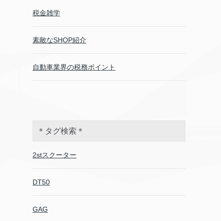
税金雑学
素敵なSHOP紹介
自動車業界の税務ポイント
＊タグ検索＊
2stスクーター
DT50
GAG