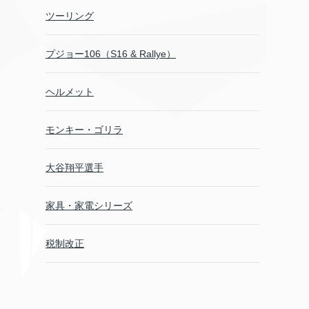
ツーリング
プジョー106（S16 & Rallye）
ヘルメット
モンキー・ゴリラ
大谷翔平選手
家具・家電シリーズ
税制改正