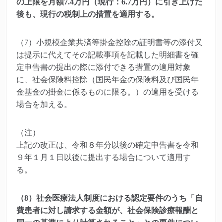
の上限を月額7.4万円（現行：6.7万円）に引き上げた
後も、現行の税制上の措置を適用する。
（7）小規模企業共済等掛金控除の証明書等の添付又
は提示に代えてその記載事項を記載した明細書を確
定申告書の提出の際に添付できる措置の適用対象
に、社会保険料控除（国民年金の保険料及び国民年
金基金の掛金に係るものに限る。）の適用を受ける
場合を加える。
（注）
上記の改正は、令和８年分以後の確定申告書を令和
９年１月１日以後に提出する場合について適用す
る。
（8）社会医療法人制度における認定要件のうち「自
費患者に対し請求する金額が、社会保険診療報酬と