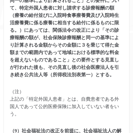
同一の基準により計算されること」との要件につい
て、特定外国人患者に対し請求する診療報酬の額
（療養の給付並びに入院時食事療養費及び入院時生
活療養費に係る療養に相当する給付に係るものに限
る。）にあっては、関係法令の改正により「その診
療報酬の額が、社会保険診療報酬と同一の基準によ
り計算される金額からその金額に３を乗じて得た金
額までの範囲内であって地域における標準的な料金
を超えないものであること」との要件とする見直し
が行われた後も、その見直し後の社会医療法人を引
き続き公共法人等（所得税法別表第一）とする。
（注）
上記の「特定外国人患者」とは、自費患者である外
国人であって公的医療保険に加入していない者をい
う。
（9）社会福祉法の改正を前提に、社会福祉法人の解