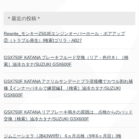
＊最近の投稿＊
Rewrite_モンキーZ50JEエンジンオーバーホール・ボアアップ
②（トラブル発生）[検索]ゴリラ・AB27
GSX750F KATANA ブレーキフルード交換（リア・色付き）［検
索］油冷カタナ/SUZUKI GSX600F
GSX750F KATANA アクリルサンデーとプラ溶接機でカウル割れ補
修【インナーパネルで練習編】［検索］油冷カタナ/SUZUKI
GSX600F
GSX750F KATANA リアブレーキ鳴きの原因は…点検からのパッド
交換［検索］油冷カタナ/SUZUKI GSX600F
ジムニーシエラ（JB43W9型） 6ヵ月点検（9年6ヶ月目）[検